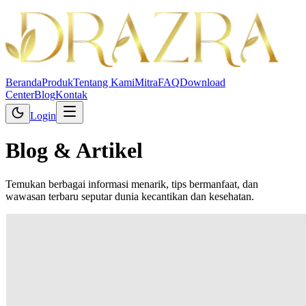
Beranda
Produk
Tentang Kami
Mitra
FAQ
Download
Center
Blog
Kontak
Login
Blog &
Artikel
Temukan berbagai informasi menarik, tips bermanfaat, dan
wawasan terbaru seputar dunia kecantikan dan kesehatan.